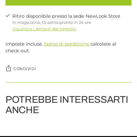
Ritiro disponibile presso la sede NewLook Store
In magazzino, Di solito pronto in 24 ore
Visualizza i dettagli del negozio
Imposte incluse.
Spese di spedizione
calcolate al
check-out.
CONDIVIDI
Aggiungere
un
POTREBBE INTERESSARTI
prodotto
al
ANCHE
carrello...