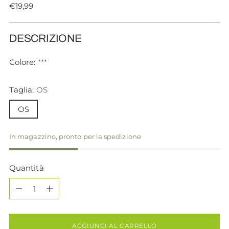
Prezzo
€19,99
di
listino
DESCRIZIONE
Colore:
***
Taglia:
OS
OS
In magazzino, pronto per la spedizione
Quantità
Quantità
AGGIUNGI AL CARRELLO