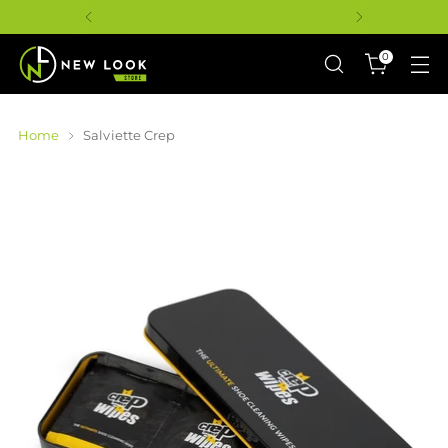
0
Home
Salviette Crep