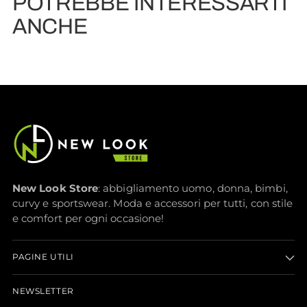
POTREBBE INTERESSARTI
prodotto
al
ANCHE
carrello...
New Look Store
: abbigliamento uomo, donna, bimbi,
curvy e sportswear. Moda e accessori per tutti, con stile
e comfort per ogni occasione!
PAGINE UTILI
NEWSLETTER