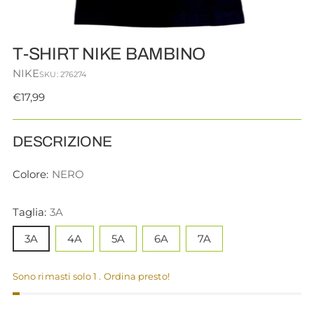
T-SHIRT NIKE BAMBINO
NIKE
SKU: 276274
Prezzo
€17,99
di
listino
DESCRIZIONE
Colore:
NERO
Taglia:
3A
3A
4A
5A
6A
7A
Sono rimasti solo 1 . Ordina presto!