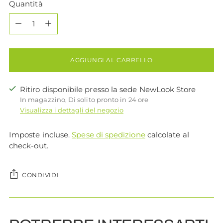
Quantità
Quantità
AGGIUNGI AL CARRELLO
Ritiro disponibile presso la sede NewLook Store
In magazzino, Di solito pronto in 24 ore
Visualizza i dettagli del negozio
Imposte incluse.
Spese di spedizione
calcolate al
check-out.
CONDIVIDI
Aggiungere
un