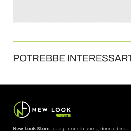
POTREBBE INTERESSART
New Look Store
: abbigliamento uomo, donna, bimbi,