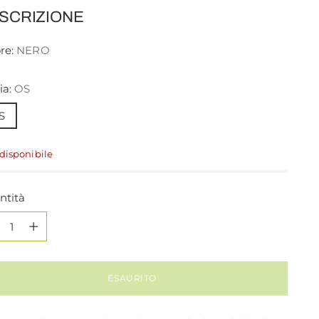
no
SCRIZIONE
re:
NERO
ia:
OS
S
disponibile
ntità
ntità
ESAURITO