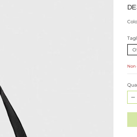
listi
DE
Colo
Tagl
O
Non 
Qua
Qua