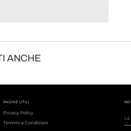
I ANCHE
PAGINE UTILI
NE
Privacy Policy
La
tu
Termini e Condizioni
em