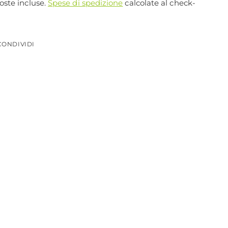
ste incluse.
Spese di spedizione
calcolate al check-
CONDIVIDI
iungere
otto
llo...